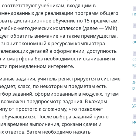
 соответствуют учебникам, входящим в
омендованных для реализации программ общего
н
овать дистанционное обучение по 15 предметам,
учебно-методических комплексов (далее — УМК)
дует обратить внимание на такие преимущества,
о
 а значит экономный к ресурсам компьютера
твлекающих деталей в оформлении, доступность
 и смартфона без необходимости скачивания и
с
к
сти при медленном интернете.
ивные задания, учитель регистрируется в системе
д
едмет, класс, по некоторым предметам есть
в
тбор заданий, сформированных в модулях, путем
 возможен предпросмотр задания. В каждом
у
пу от простого к сложному, что позволяет
п обучающихся. После выбора заданий нужно
и
ия времени выполнения, сроками сдачи и
х ответов. Затем необходимо нажать