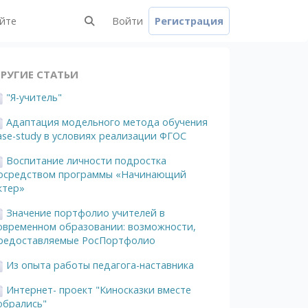
айте
Войти
Регистрация
РУГИЕ СТАТЬИ
"Я-учитель"
Адаптация модельного метода обучения
ase-study в условиях реализации ФГОС
Воспитание личности подростка
осредством программы «Начинающий
ктер»
Значение портфолио учителей в
овременном образовании: возможности,
редоставляемые РосПортфолио
Из опыта работы педагога-наставника
Интернет- проект "Киносказки вместе
обрались"