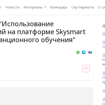
г
Новости
Материалы
Календарь
Сертификаты
О с
 "Использование
Д
й на платформе Skysmart
танционного обучения"
c
п
а
с
п
с