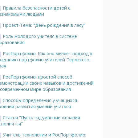
Правила безопасности детей c
езнакомыми людьми
Проект-Тема: "День рождения в лесу"
Роль молодого учителя в системе
бразования
РосПортфолио: Как оно меняет подход к
озданию портфолио учителей Пермского
рая
РосПортфолио: простой способ
емонстрации своих навыков и достижений
 современном мире образования
Способы определения у учащихся
ровней развития умений учиться
Статья "Пусть задуманные желания
сполнятся"
Учитель технологии и РосПортфолио: