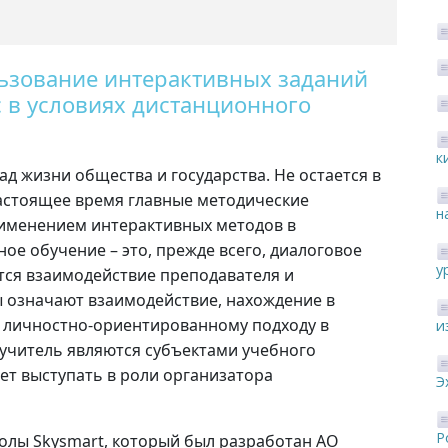
ьзование интерактивных заданий
с в условиях дистанционного
к
д жизни общества и государства. Не остается в
настоящее время главные методические
н
рименением интерактивных методов в
е обучение – это, прежде всего, диалоговое
у
ется взаимодействие преподавателя и
 означают взаимодействие, нахождение в
т личностно-ориентированному подходу в
и
 учитель являются субъектами учебного
ет выступать в роли организатора
Э
Р
колы Skysmart, который был разработан АО