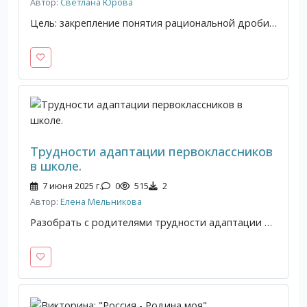
Автор:
Светлана Юрова
Цель: закрепление понятия рациональной дроби; выполнения арифметических действий с рациональными дробями; продолжение знакомства учеников с сохранившимися культурно-историческим наследием Донецкой Народной Республики
Трудности адаптации первоклассников
в школе.
7 июня 2025 г.
0
515
2
Автор:
Елена Мельникова
Разобрать с родителями трудности адаптации первоклассников в школе.