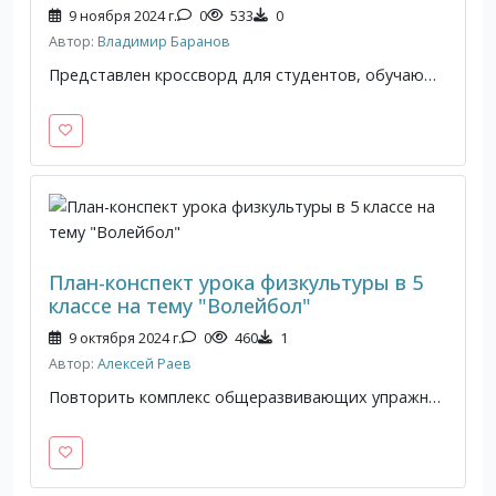
9 ноября 2024 г.
0
533
0
Автор:
Владимир Баранов
Представлен кроссворд для студентов, обучающихся по профессиям и специальностям СПО, входящим в состав укрупненных групп «Транспортные средства», «Металлургия, машиностроение и материалообработка». Для общего развития обучающихся, для проведения внеклассных мероприятий, викторин, выполнения внеаудиторной самостоятельной работы.
План-конспект урока физкультуры в 5
классе на тему "Волейбол"
9 октября 2024 г.
0
460
1
Автор:
Алексей Раев
Повторить комплекс общеразвивающих упражнений с мячом при игре в волейбол