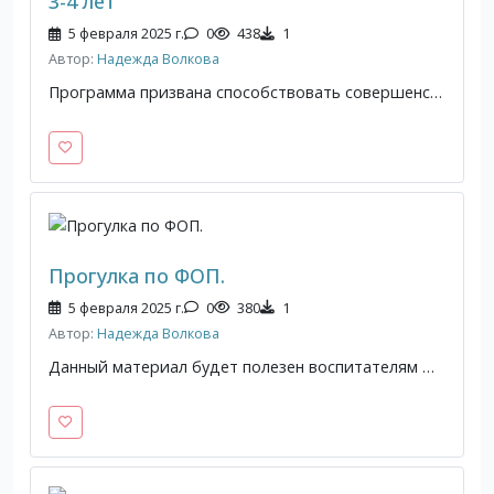
3-4 лет
5 февраля 2025 г.
0
438
1
Автор:
Надежда Волкова
Программа призвана способствовать совершенствованию и развитию у дошкольников младшего возраста моторики органов артикуляции и мелкой моторики, правильному звукопроизношению и их автоматизация, развитие слухового внимания, фонематического и речевого слуха. Программа рассчитана на детей 3-4 лет. Будет полезна воспитателям ДОО. Срок реализации программы 1 год.
Прогулка по ФОП.
5 февраля 2025 г.
0
380
1
Автор:
Надежда Волкова
Данный материал будет полезен воспитателям ДОО, здесь представлена информация об образовательной деятельности во время прогулки, в соответствии с ФОП ДО.