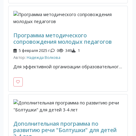
Программа методического
сопровождения молодых педагогов
5 февраля 2025 г.
0
349
1
Автор:
Надежда Волкова
Для эффективной организации образовательного процесса в дошкольном учреждении необходима высокая профессиональная компетентность педагогов. Пройдя через разные формы методической работы, воспитатели не только повышают профессиональный уровень, для них становиться потребностью узнать что-то новое, научиться делать то, что они ещё не умеют. Цель программы: организация и создание условий для профессионального роста начинающих педагогов.
Дополнительная программа по
развитию речи "Болтушки" для детей