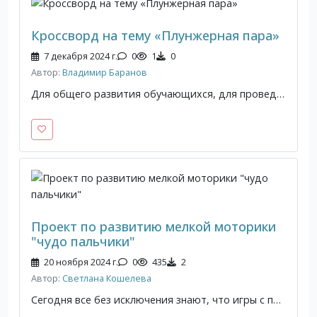
Кроссворд на тему «Плунжерная пара»
7 декабря 2024 г.
0
1
0
Автор:
Владимир Баранов
Для общего развития обучающихся, для проведения внеклассных мероприятий, викторин, выполнения внеаудиторной самостоятельной работы.
Проект по развитию мелкой моторики
"чудо пальчики"
20 ноября 2024 г.
0
435
2
Автор:
Светлана Кошелева
Сегодня все без исключения знают, что игры с пальчиками развивают мозг ребенка, стимулируют развитие речи, творческие способности, фантазию малыша, они способны улучшить произношение многих звуков. В общем, чем лучше работают пальцы и вся кисть, тем лучше ребенок говорит.