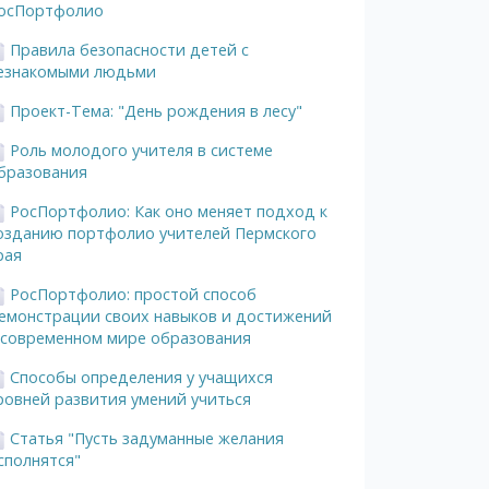
осПортфолио
Правила безопасности детей c
езнакомыми людьми
Проект-Тема: "День рождения в лесу"
Роль молодого учителя в системе
бразования
РосПортфолио: Как оно меняет подход к
озданию портфолио учителей Пермского
рая
РосПортфолио: простой способ
емонстрации своих навыков и достижений
 современном мире образования
Способы определения у учащихся
ровней развития умений учиться
Статья "Пусть задуманные желания
сполнятся"