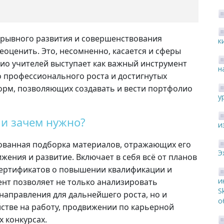
рывного развития и совершенствования
к
оценить. Это, несомненно, касается и сферы
лио учителей выступает как важный инструмент
н
 профессионального роста и достигнутых
орм, позволяющих создавать и вести портфолио
у
 и зачем нужно?
и
рованная подборка материалов, отражающих его
Э
ения и развитие. Включает в себя всё от планов
сертификатов о повышении квалификации и
и
ент позволяет не только анализировать
S
направления для дальнейшего роста, но и
о
стве на работу, продвижении по карьерной
 конкурсах.