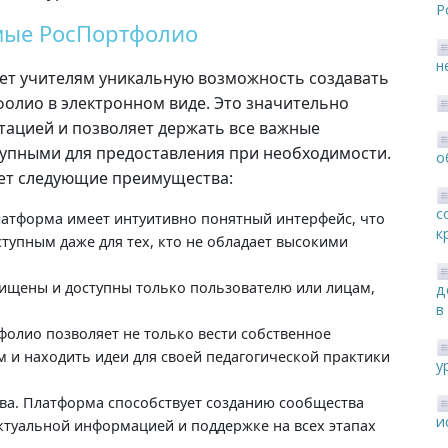
Р
мые РосПортфолио
н
т учителям уникальную возможность создавать
фолио в электронном виде. Это значительно
тацией и позволяет держать все важные
ступными для предоставления при необходимости.
о
ет следующие преимущества:
с
латформа имеет интуитивно понятный интерфейс, что
к
тупным даже для тех, кто не обладает высокими
щищены и доступны только пользователю или лицам,
д
в
олио позволяет не только вести собственное
м и находить идеи для своей педагогической практики
у
ва. Платформа способствует созданию сообщества
и
ктуальной информацией и поддержке на всех этапах