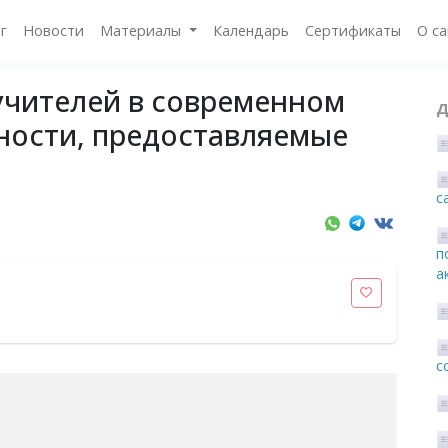
г
Новости
Материалы
Календарь
Сертификаты
О с
учителей в современном
Д
ности, предоставляемые
c
п
а
с