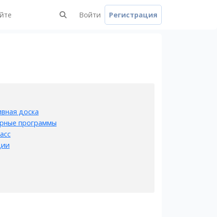
айте
Войти
Регистрация
вная доска
рные программы
асс
ции