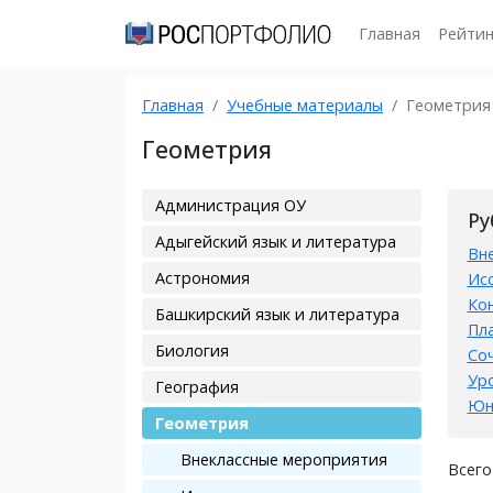
Главная
Рейтин
Главная
Учебные материалы
Геометрия
Геометрия
Администрация ОУ
Ру
Адыгейский язык и литература
Вн
Астрономия
Ис
Ко
Башкирский язык и литература
Пл
Биология
Со
Ур
География
Юн
Геометрия
Внеклассные мероприятия
Всего