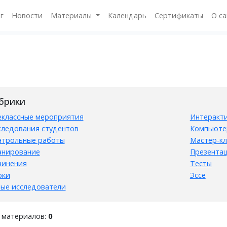
г
Новости
Материалы
Календарь
Сертификаты
О с
брики
еклассные мероприятия
Интеракти
следования студентов
Компьюте
нтрольные работы
Мастер-кл
анирование
Презента
чинения
Тесты
оки
Эссе
ые исследователи
 материалов:
0