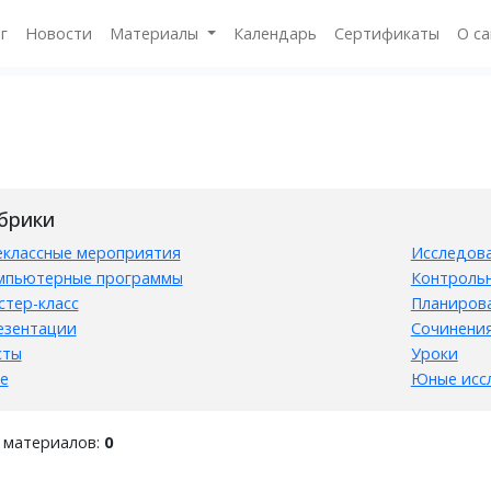
г
Новости
Материалы
Календарь
Сертификаты
О с
брики
еклассные мероприятия
Исследова
мпьютерные программы
Контроль
стер-класс
Планиров
езентации
Сочинени
сты
Уроки
е
Юные исс
 материалов:
0