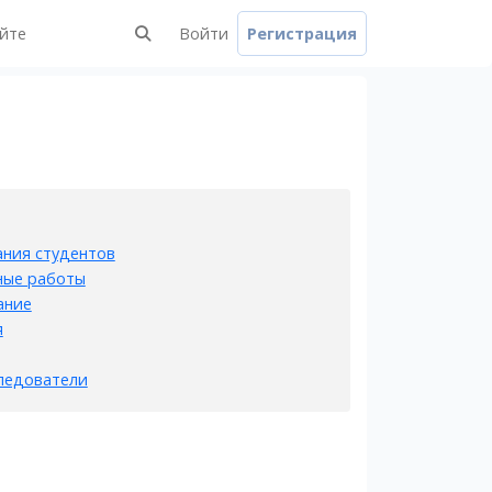
айте
Войти
Регистрация
ния студентов
ные работы
ание
я
ледователи