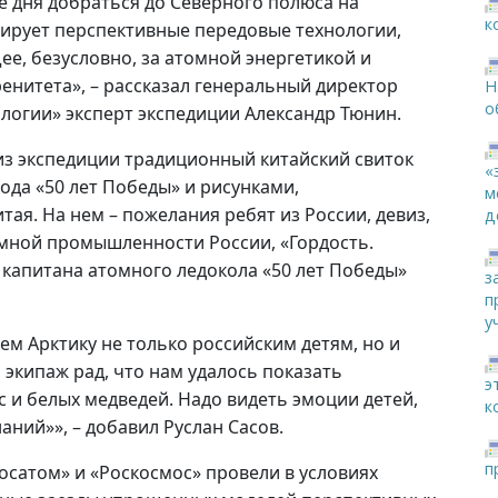
е дня добраться до Северного полюса на
к
ирует перспективные передовые технологии,
ее, безусловно, за атомной энергетикой и
енитета», – рассказал генеральный директор
Н
о
огии» эксперт экспедиции Александр Тюнин.
 из экспедиции традиционный китайский свиток
«
ода «50 лет Победы» и рисунками,
м
я. На нем – пожелания ребят из России, девиз,
д
омной промышленности России, «Гордость.
 капитана атомного ледокола «50 лет Победы»
з
п
у
ем Арктику не только российским детям, но и
экипаж рад, что нам удалось показать
э
 и белых медведей. Надо видеть эмоции детей,
к
ний»», – добавил Руслан Сасов.
п
осатом» и «Роскосмос» провели в условиях