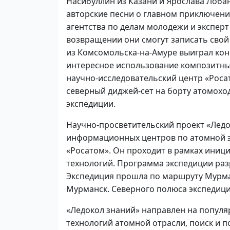
Насибуллин из Казани и Ярослава Лобан
авторские песни о главном приключени
агентства по делам молодежи и эксперт
возвращении они смогут записать сво
из Комсомольска-на-Амуре выиграл кон
интересное использование композитных
научно-исследовательский центр «Роса
северный диджей-сет на борту атомоход
экспедиции.
Научно-просветительский проект «Ледо
информационных центров по атомной э
«Росатом». Он проходит в рамках иниц
технологий. Программа экспедиции ра
Экспедиция прошла по маршруту Мурма
Мурманск. Северного полюса экспедиция
«Ледокол знаний» направлен на популя
технологий атомной отрасли, поиск и п