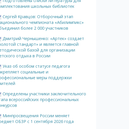
Подготовлены списки литературы для
омплектования школьных библиотек
Сергей Кравцов: Отборочный этап
ационального чемпионата «Абилимпикс»
бъединил более 2 000 участников
Дмитрий Чернышенко: «Артек» создает
золотой стандарт» и является главной
етодической базой для организации
етского отдыха в России
Указ об особом статусе педагога
акрепляет социальные и
рофессиональные меры поддержки
чителей
Определены участники заключительного
тапа всероссийских профессиональных
онкурсов
Минпросвещения России меняет
редмет ОБЗР с 1 сентября 2026 года