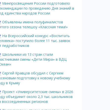
Минпросвещения России подготовило
екомендации по проведению Дня знаний в
од единства народов России
Объявлены имена полуфиналистов
ятого сезона телешоу «Классная тема!»
На Всероссийский конкурс «Воспитать
еловека» поступило более 11 тыс. заявок
т педработников
Школьники из 13 стран стали
частниками смены «Дети Мира» в ВДЦ
Океан»
Сергей Кравцов обсудил с Сергеем
ксеновым подготовку к новому учебному
оду в Крыму
Проект «Университетские смены» в 2026
оду объединит около 2,3 тыс. школьников
з воссоединенных регионов