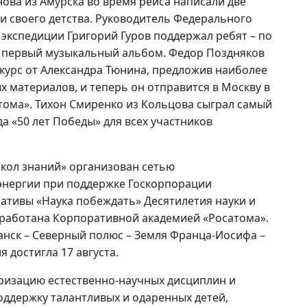
ова из Амурска во время рейса написали две
и своего детства. Руководитель Федерального
 экспедиции Григорий Гуров поддержал ребят – по
й первый музыкальный альбом. Федор Поздняков
курс от Александра Тюнина, предложив наиболее
 материалов, и теперь он отправится в Москву в
тома». Тихон Смиренко из Кольцова сыграл самый
а «50 лет Победы» для всех участников
кол знаний» организован сетью
нергии при поддержке Госкорпорации
иативы «Наука побеждать» Десятилетия науки и
зработана Корпоративной академией «Росатома».
нск – Северный полюс – Земля Франца-Иосифа –
 достигла 17 августа.
ризацию естественно-научных дисциплин и
оддержку талантливых и одаренных детей,