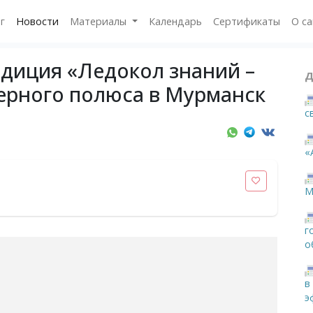
г
Новости
Материалы
Календарь
Сертификаты
О с
диция «Ледокол знаний –
Д
верного полюса в Мурманск
с
«
М
г
о
в
э