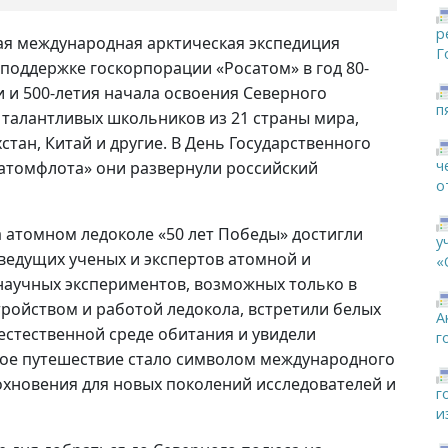
р
ая международная арктическая экспедиция
Г
поддержке госкорпорации «Росатом» в год 80-
и 500-летия начала освоения Северного
п
6 талантливых школьников из 21 страны мира,
стан, Китай и другие. В День Государственного
ч
сатомфлота» они развернули российский
о
а атомном ледоколе «50 лет Победы» достигли
у
ведущих ученых и экспертов атомной и
«
научных экспериментов, возможных только в
тройством и работой ледокола, встретили белых
А
 естественной среде обитания и увидели
г
ное путешествие стало символом международного
охновения для новых поколений исследователей и
г
и