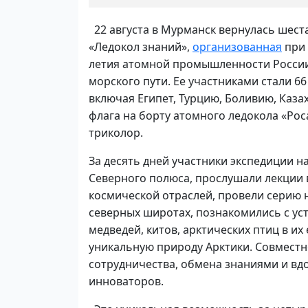
22 августа в Мурманск вернулась шест
«Ледокол знаний»,
организованная
при 
летия атомной промышленности России 
морского пути. Ее участниками стали 6
включая Египет, Турцию, Боливию, Казах
флага на борту атомного ледокола «Ро
триколор.
За десять дней участники экспедиции н
Северного полюса, прослушали лекции 
космической отраслей, провели серию 
северных широтах, познакомились с ус
медведей, китов, арктических птиц в их
уникальную природу Арктики. Совмест
сотрудничества, обмена знаниями и вд
инноваторов.