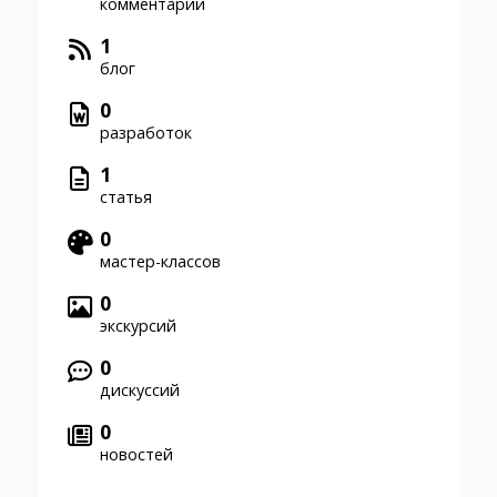
комментарий
1
блог
0
разработок
1
статья
0
мастер-классов
0
экскурсий
0
дискуссий
0
новостей