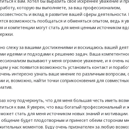
титься к вам. Хотел бы выразить свое искреннее уважение и п
у работу, которую вы выполняете, за ваш профессионализм,
осовестность и вклад в развитие вашей сферы деятельности. 
ится возможность пообщаться и обменяться опытом, ведь я ув
ия и компетенции могут стать для меня ценным источником вд
ержки.
вно слежу за вашими достижениями и восхищаюсь вашей деят
ми идеями и подходами к решению задач. Ваша компетентнос
ессионализм вызывают у меня огромное уважение, и я очень н
щем у нас появится возможность установить контакт и поработ
очень интересно узнать ваше мнение по различным вопросам, 
ми и, возможно, найти точки соприкосновения для совместных
иатив.
раз хочу подчеркнуть, что для меня большая честь иметь воз
титься к вам. Я уверен, что ваш богатый профессиональный и
 может стать для меня источником новых знаний и мотивации.
 общение будет плодотворным и принесет обеим сторонам м
жительных моментов. Буду очень признателен за любую возм