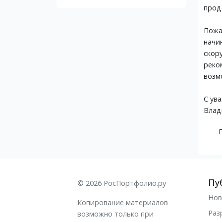
прод
Пожа
начи
скор
реко
возм
С ув
Влад
Пу
© 2026 РосПортфолио.ру
Нов
Копирование материалов
Раз
возможно только при