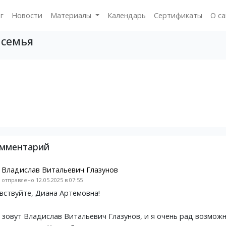
г
Новости
Материалы
Календарь
Сертификаты
О с
 семья
омментарий
Владислав Витальевич Глазунов
отправлено 12.05.2025 в 07:55
вствуйте, Диана Артемовна!
 зовут Владислав Витальевич Глазунов, и я очень рад возмож