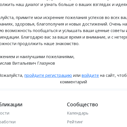
олжить наш диалог и узнать больше о ваших взглядах и идеях
луйста, примите мои искренние пожелания успехов во всех в
наниях, здоровья, благополучия и новых достижений. Очень н
ую возможность пообщаться и услышать ваши ценные советы 
мендации. Благодарю вас за ваше время и внимание, и с нете
ожности продолжить наше знакомство.
ажением и наилучшими пожеланиями,
ислав Витальевич Глазунов
Пожалуйста,
пройдите регистрацию
или
войдите
на сайт, что
комментарий
бликации
Сообщество
ости
Календарь
работки
Рейтинг