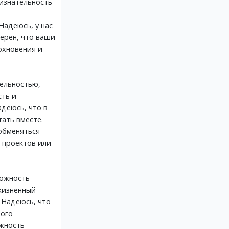
ризнательность
Надеюсь, у нас
ерен, что ваши
охновения и
ельностью,
ть и
адеюсь, что в
ать вместе.
обменяться
 проектов или
можность
 жизненный
 Надеюсь, что
ного
ожность