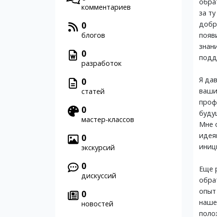
обра
комментариев
за т
0
добр
блогов
появ
знан
0
подд
разработок
Я да
0
ваши
статей
проф
0
буду
мастер-классов
Мне 
идея
0
иниц
экскурсий
0
Еще 
дискуссий
обра
опыт
0
наше
новостей
поло