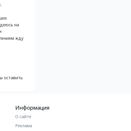
.
аших
адеюсь на
и
рпением жду
бы оставить
Информация
О сайте
Реклама